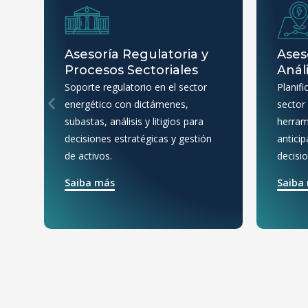
Asesoría Regulatoria y
Ases
Procesos Sectoriales
Anál
Soporte regulatorio en el sector
Planifi
energético con dictámenes,
sector 
subastas, análisis y litigios para
herram
decisiones estratégicas y gestión
antici
de activos.
decisi
Saiba más
Saiba