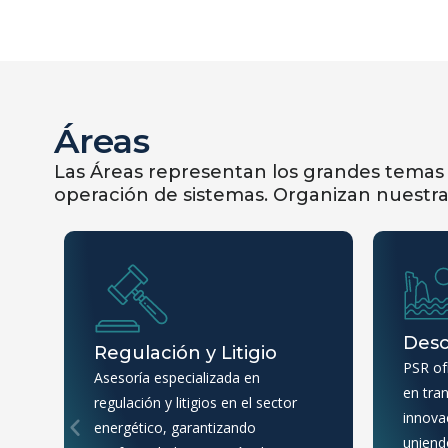
Áreas
Las Áreas representan los grandes temas 
operación de sistemas. Organizan nuestra 
Desc
Regulación y Litigio
PSR of
Asesoría especializada en
en tra
regulación y litigios en el sector
innovac
energético, garantizando
uniendo