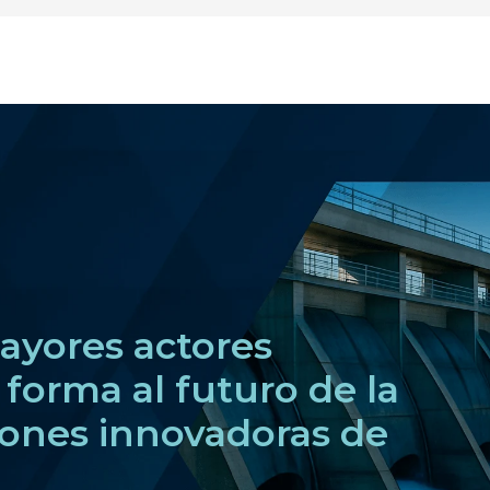
ayores actores
forma al futuro de la
iones innovadoras de