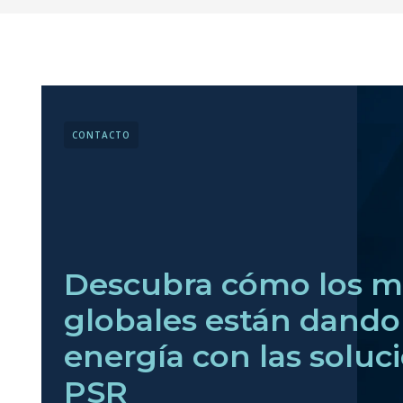
CONTACTO
Descubra cómo los m
globales están dando 
energía con las soluc
PSR