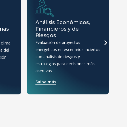
Análisis Económicos,
T
emas
Financieros y de
I
Riesgos
An
Evaluación de proyectos
 clima
co
energéticos en escenarios inciertos
da del
po
con análisis de riesgos y
sión
in
estrategias para decisiones más
S
asertivas.
Saiba más