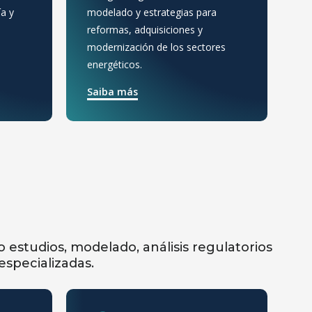
co
a y
modelado y estrategias para
es
reformas, adquisiciones y
re
modernización de los sectores
in
energéticos.
S
Saiba más
estudios, modelado, análisis regulatorios
specializadas.