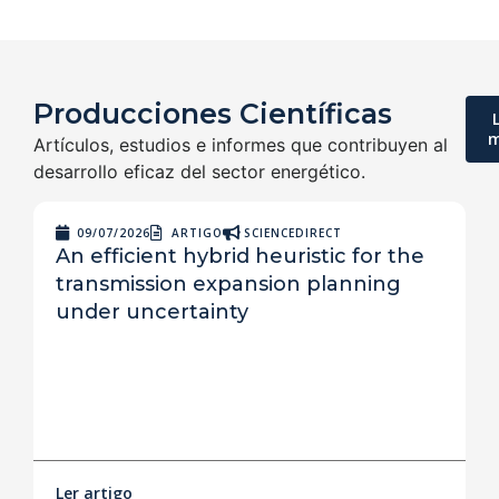
Producciones Científicas
m
Artículos, estudios e informes que contribuyen al
desarrollo eficaz del sector energético.
09/07/2026
ARTIGO
SCIENCEDIRECT
An efficient hybrid heuristic for the
transmission expansion planning
o
under uncertainty
b
Ler artigo
L