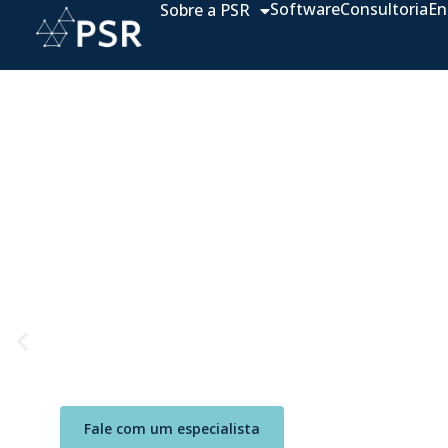
Software
Consultoria
En
Sobre a PSR
Líder Global 
Para o Setor d
A PSR é uma consultoria global em 
computacionais, inovação e soluçõe
data analytics, pesquisa e desenvol
Fale com um especialista