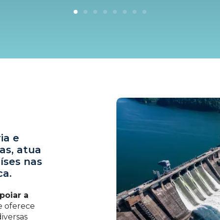
ia e
as, atua
íses nas
ca.
poiar a
 oferece
iversas