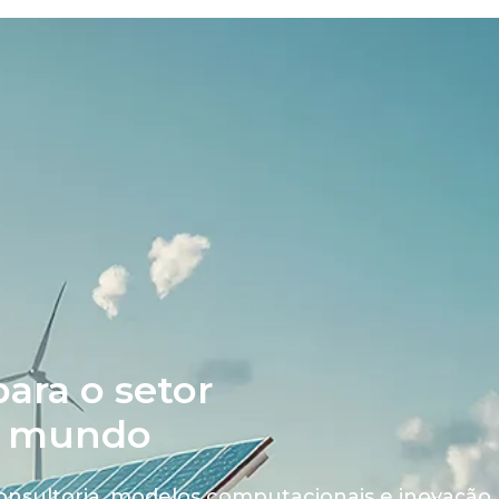
ara o setor
no mundo
onsultoria, modelos computacionais e inovação