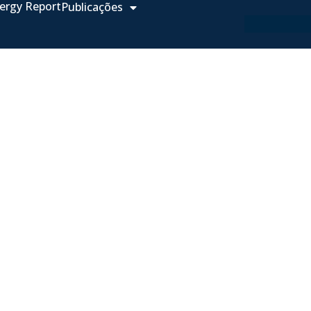
ergy Report
Publicações
em Soluções
e Energia
energia, fornecendo modelos
s avançadas em otimização,
vimento.