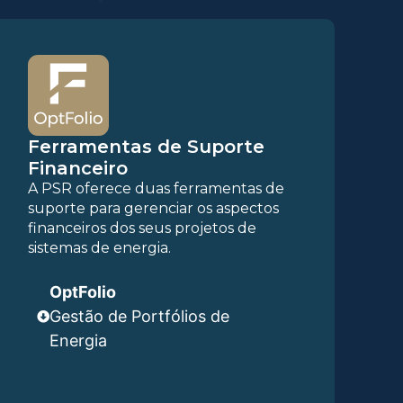
Ferramentas de Suporte
F
Financeiro
A PSR oferece duas ferramentas de
A
suporte para gerenciar os aspectos
s
financeiros dos seus projetos de
d
sistemas de energia.
p
f
p
OptFolio
Gestão de Portfólios de
Energia