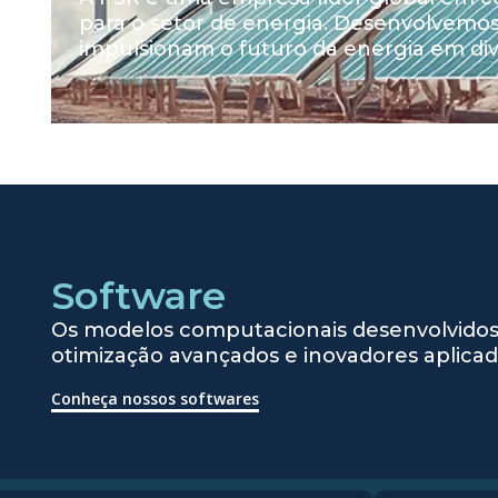
para o setor de energia. Desenvolvemos
impulsionam o futuro da energia em di
Software
Os modelos computacionais desenvolvidos
otimização avançados e inovadores aplica
Conheça nossos softwares