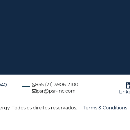
+55 (21) 3906-2100
-040
psr@psr-inc.com
Link
gy. Todos os direitos reservados.
Terms & Conditions
English
(
Inglês
)
Português
Español
(
Espanhol
)