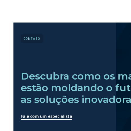
CONTATO
Descubra como os mai
estão moldando o fut
as soluções inovador
Fale com um especialista