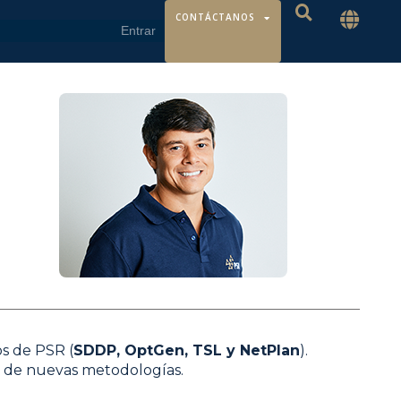
CONTÁCTANOS
os de PSR (
SDDP, OptGen, TSL y NetPlan
).
ón de nuevas metodologías.