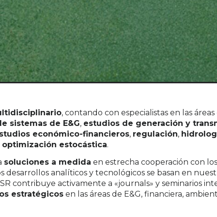
ltidisciplinario
, contando con especialistas en las área
e sistemas de E&G
,
estudios de generación y transm
studios económico-financieros
,
regulación
,
hidrolog
y
optimización estocástica
.
a
soluciones a medida
en estrecha cooperación con los
os desarrollos analíticos y tecnológicos se basan en nuest
SR contribuye activamente a «journals» y seminarios int
os estratégicos
en las áreas de E&G, financiera, ambient