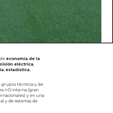
s de
economía de la
isión eléctrica
,
ía
,
estadística
,
 grupos técnicos y de
ra I+D interna (gran
ernacionales) y en una
al y de sistemas de