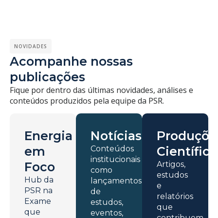
NOVIDADES
Acompanhe nossas
publicações
Fique por dentro das últimas novidades, análises e
conteúdos produzidos pela equipe da PSR.
Energia
Notícias
Produçõe
em
Conteúdos
Científica
institucionais
Foco
Artigos,
como
estudos
Hub da
lançamentos
e
PSR na
de
relatórios
Exame
estudos,
que
que
eventos,
contribuem