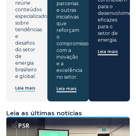
reúne
parcerias
para o
conteúdos
e outras
desenvolvimen
especializados
iniciativas
eficazes
sobre
que
para o
tendências
reforçam
setor de
e
o
energia.
desafios
compromisso
do setor
com a
Leia mais
de
inovação
energia
e a
brasileiro
excelência
e global.
no setor.
Leia mais
Leia mais
Leia as últimas notícias