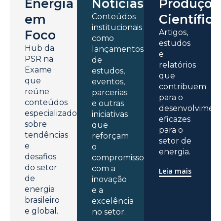
Energia
Notícias
Produçõe
em
Conteúdos
Científica
institucionais
Foco
Artigos,
como
estudos
Hub da
lançamentos
e
PSR na
de
relatórios
Exame
estudos,
que
que
eventos,
contribuem
reúne
parcerias
para o
conteúdos
e outras
desenvolvimen
especializados
iniciativas
eficazes
sobre
que
para o
tendências
reforçam
setor de
e
o
energia.
desafios
compromisso
do setor
com a
Leia mais
de
inovação
energia
e a
brasileiro
excelência
e global.
no setor.