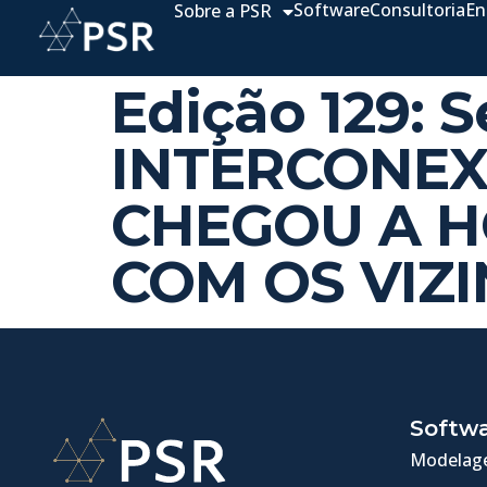
Software
Consultoria
En
Sobre a PSR
Edição 129: 
INTERCONEX
CHEGOU A H
COM OS VIZ
Softw
Modelage