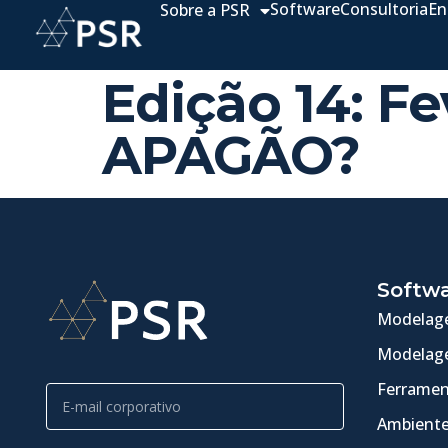
Software
Consultoria
En
Sobre a PSR
Edição 14: F
APAGÃO?
Softw
Modelage
Modelage
Ferramen
Ambiente