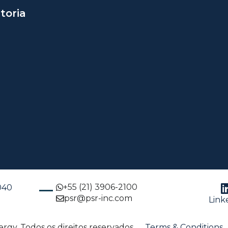
toria
+55 (21) 3906-2100
-040
psr@psr-inc.com
Link
gy. Todos os direitos reservados.
Terms & Conditions