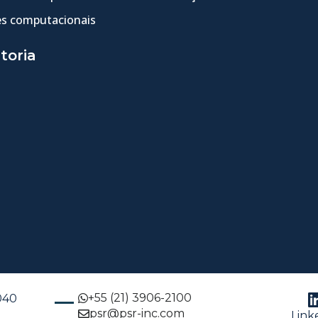
s computacionais
toria
+55 (21) 3906-2100
-040
psr@psr-inc.com
Link