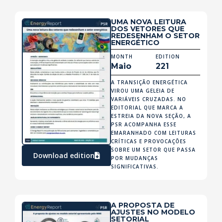
UMA NOVA LEITURA
DOS VETORES QUE
REDESENHAM O SETOR
ENERGÉTICO
MONTH
EDITION
Maio
221
A TRANSIÇÃO ENERGÉTICA
VIROU UMA GELEIA DE
VARIÁVEIS CRUZADAS. NO
EDITORIAL QUE MARCA A
ESTREIA DA NOVA SEÇÃO, A
PSR ACOMPANHA ESSE
EMARANHADO COM LEITURAS
CRÍTICAS E PROVOCAÇÕES
SOBRE UM SETOR QUE PASSA
Download edition
POR MUDANÇAS
SIGNIFICATIVAS.
A PROPOSTA DE
AJUSTES NO MODELO
SETORIAL