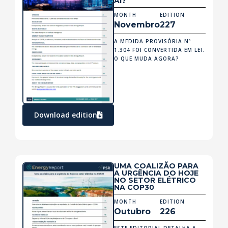
AÍ?
MONTH
EDITION
Novembro
227
A MEDIDA PROVISÓRIA Nº
1.304 FOI CONVERTIDA EM LEI.
O QUE MUDA AGORA?
Download edition
UMA COALIZÃO PARA
A URGÊNCIA DO HOJE
NO SETOR ELÉTRICO
NA COP30
MONTH
EDITION
Outubro
226
ESTE EDITORIAL DETALHA A