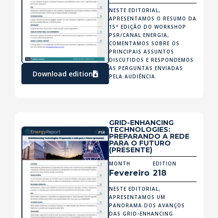
NESTE EDITORIAL,
APRESENTAMOS O RESUMO DA
15ª EDIÇÃO DO WORKSHOP
PSR/CANAL ENERGIA,
COMENTAMOS SOBRE OS
PRINCIPAIS ASSUNTOS
DISCUTIDOS E RESPONDEMOS
AS PERGUNTAS ENVIADAS
Download edition
PELA AUDIÊNCIA.
GRID-ENHANCING
TECHNOLOGIES:
PREPARANDO A REDE
PARA O FUTURO
(PRESENTE)
MONTH
EDITION
Fevereiro
218
NESTE EDITORIAL,
APRESENTAMOS UM
PANORAMA DOS AVANÇOS
DAS GRID-ENHANCING