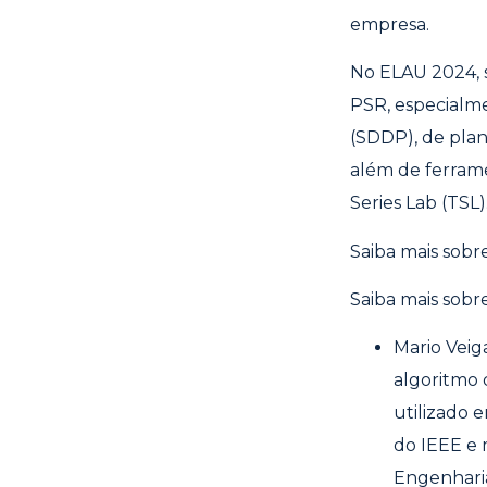
empresa.
No ELAU 2024, s
PSR, especialm
(SDDP), de pla
além de ferrame
Series Lab (TSL)
Saiba mais sobr
Saiba mais sobr
Mario Veig
algoritmo 
utilizado 
do IEEE e 
Engenharia