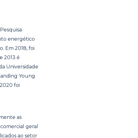
 Pesquisa
nto energético
o. Em 2018, foi
de 2013 é
 da Universidade
standing Young
2020 foi
amente as
comercial geral
icados ao setor