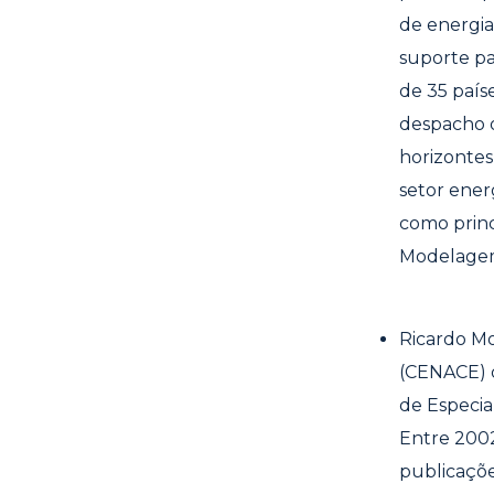
de energia
suporte pa
de 35 país
despacho ó
horizontes
setor ener
como princ
Modelagem 
Ricardo Mo
(CENACE) d
de Especia
Entre 2002
publicaçõe