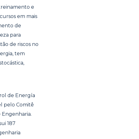
 treinamento e
 cursos em mais
amento de
eza para
ão de riscos no
ergia, tem
tocástica,
rol de Energía
el pelo Comitê
e Engenharia.
sui 187
ngenharia