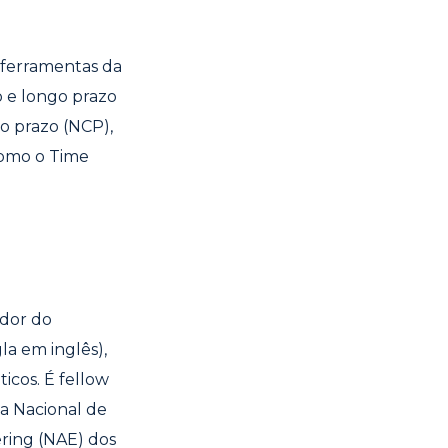
 ferramentas da
 e longo prazo
o prazo (NCP),
como o Time
ador do
la em inglês),
icos. É fellow
a Nacional de
ering (NAE) dos