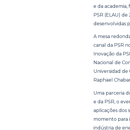
e da academia, 
PSR (ELAU) de 
desenvolvidas 
A mesa redonda, 
canal da PSR n
Inovação da PSR
Nacional de Con
Universidad de 
Raphael Chabar,
Uma parceria do
e da PSR, o eve
aplicações dos
momento para in
indústria de en