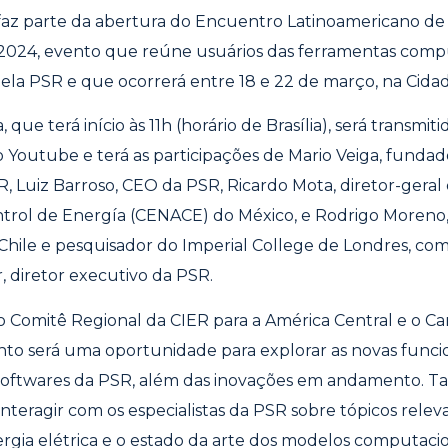
faz parte da abertura do Encuentro Latinoamericano de
2024,
evento que reúne usuários das ferramentas comp
pela PSR
e que ocorrerá entre 18 e 22 de março, na Cid
que terá início às 11h (horário de Brasília), será transmiti
o Youtube
e terá as participações de Mario Veiga, fundad
, Luiz Barroso, CEO da PSR, Ricardo Mota, diretor-geral
trol de Energía (CENACE) do México, e Rodrigo Moreno,
Chile e pesquisador do Imperial College de Londres, c
 diretor executivo da PSR.
 Comitê Regional da CIER para a América Central e o C
nto será uma oportunidade para explorar as novas funci
 softwares da PSR, além das inovações em andamento. 
teragir com os especialistas da PSR sobre tópicos relev
ergia elétrica e o estado da arte dos modelos computacio