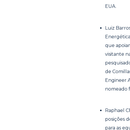
EUA.
Luiz Barro
Energética
que apoiam
visitante 
pesquisado
de Comill
Engineer A
nomeado f
Raphael C
posições d
para as eq