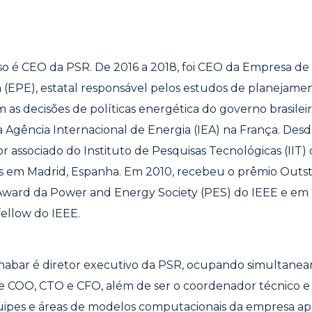
so é CEO da PSR. De 2016 a 2018, foi CEO da Empresa de
 (EPE), estatal responsável pelos estudos de planejame
 as decisões de políticas energética do governo brasileir
na Agência Internacional de Energia (IEA) na França. Des
r associado do Instituto de Pesquisas Tecnológicas (IIT)
as em Madrid, Espanha. Em 2010, recebeu o prêmio Out
ward da Power and Energy Society (PES) do IEEE e em 
ellow do IEEE.
habar é diretor executivo da PSR, ocupando simultane
e COO, CTO e CFO, além de ser o coordenador técnico e 
uipes e áreas de modelos computacionais da empresa apl