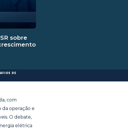
PSR sobre
 crescimento
AFIOS DE
da, com
o da operação e
eis. O debate,
ergia elétrica