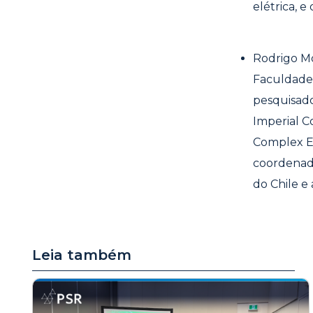
elétrica, 
Rodrigo Mo
Faculdade 
pesquisado
Imperial C
Complex En
coordenado
do Chile e
Leia também