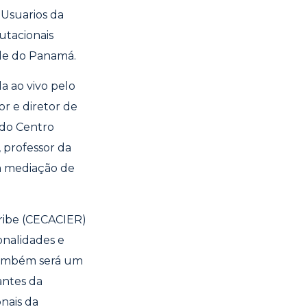
 Usuarios da
utacionais
ade do Panamá.
da ao vivo pelo
or e diretor de
 do Centro
 professor da
om mediação de
aribe (CECACIER)
onalidades e
Também será um
antes da
nais da