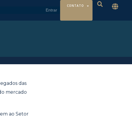
CONTATO
legados das
o do mercado
vem ao Setor