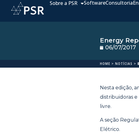
Software
Consultoria
En
Sobre a PSR
Energy Repo
06/07/2017
HOME
>
NOTÍCIAS
>
Nesta edição, a
distribuidoras 
livre.
A seção Regulat
Elétrico.