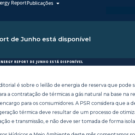
ergy Report
Publicações
rt de Junho está disponível
ENERGY REPORT DE JUNHO ESTÁ DISPONÍVEL
itorial é sobre o leilão de energia de reserva que pode s
ra a contratação de térmicas a gás natural na base na r
encargo para os consumidores. A PSR considera que a d
geração térmica deve resultar de um processo de otimi
ação e transmissão, e não deve ser tomada de forma isola
sos Hídricos e Meio Ambiente deste mês comentamos so