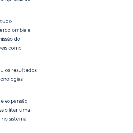
studo
tercolombia e
missão do
veis como
ou os resultados
ecnologias
de expansão
sibilitar uma
) no sistema