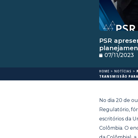
PSR apresen
planejament
07/11/2023
HOME
>
NOTÍCIAS
>
TRANSMISSÃO PARA
No dia 20 de ou
Regulatório,
fó
escritórios da
Un
Colômbia. O en
da Colômbia), 