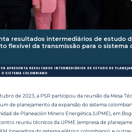
ta resultados intermediários de estudo 
o flexível da transmissão para o sistema
PSR APRESENTA RESULTADOS INTERMEDIÁRIOS DE ESTUDO DE PLANEJA
 O SISTEMA COLOMBIANO
tubro de 2023, a PSR participou da reunião da Mesa Téc
rum de planejamento da expansão do sistema colombiano
idad de Planeación Minero Energética (UPME), em Bogo
contro
reuniu técnicos da UPME (empresa de planejame
a XM
(operadora do sistema elétrico colombiano), e outra