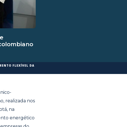
de
 colombiano
MENTO FLEXÍVEL DA
nico-
, realizada nos
tá, na
nto energético
s empresas do