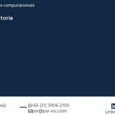
s computacionais
toria
+55 (21) 3906-2100
-040
psr@psr-inc.com
Link