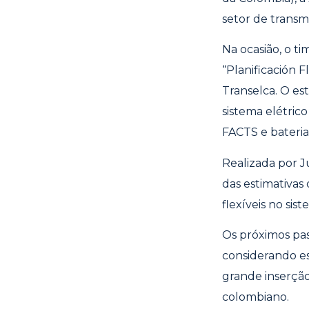
setor de transm
Na ocasião, o t
“Planificación
F
Transelca. O
es
sistema elétric
FACTS e bateria
Realizada por Ju
das estimativas 
flexíveis
no sis
Os próximos pa
considerando es
grande inserção
colombiano.