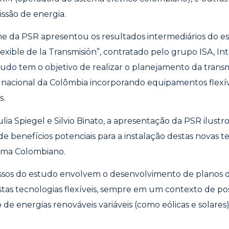
issão de
energia.
ime da PSR apresentou os resultados intermediários do e
lexible de la Transmisión”, contratado pelo grupo ISA, In
tudo tem o objetivo de realizar o planejamento da trans
o
nacional da Colômbia incorporando equipamentos flexí
s.
lia Spiegel e Silvio Binato, a apresentação da PSR ilustr
de benefícios potenciais para a instalação destas novas t
tema Colombiano.
ssos do estudo envolvem o desenvolvimento de planos 
tas tecnologias flexíveis, sempre em um contexto de pos
 de energias renováveis variáveis (como eólicas e solares