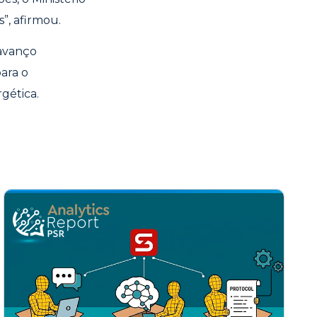
”, afirmou.
 avanço
para o
gética.