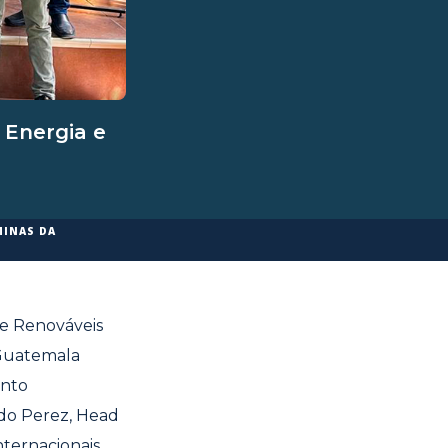
 Energia e
MINAS DA
de Renováveis
 Guatemala
ento
rdo Perez, Head
nternacionais.