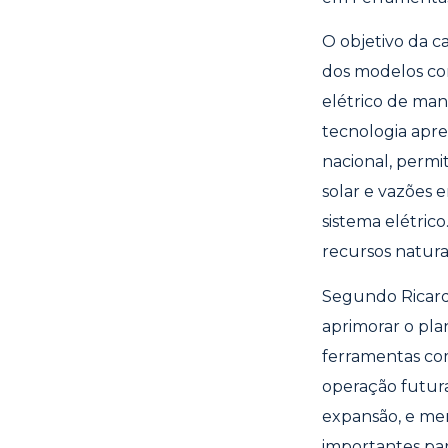
O objetivo da c
dos modelos co
elétrico de mane
tecnologia apre
nacional, permi
solar e vazões 
sistema elétric
recursos natura
Segundo Ricard
aprimorar o pla
ferramentas co
operação futura
expansão, e men
importantes par