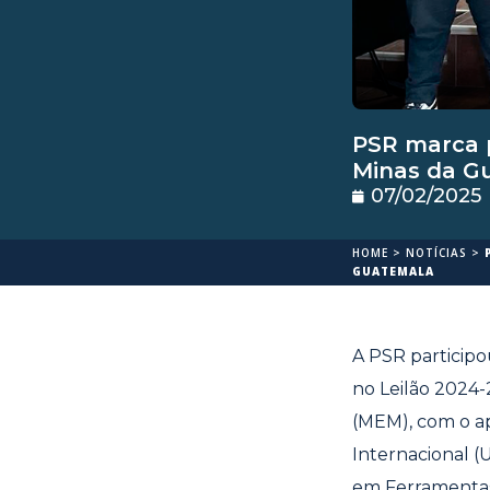
PSR marca p
Minas da G
07/02/2025
HOME
>
NOTÍCIAS
>
GUATEMALA
A PSR participo
no Leilão 2024-
(MEM), com o a
Internacional (
em Ferramentas A