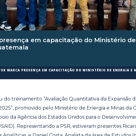
resença em capacitação do Ministério de
uatemala
PSR MARCA PRESENÇA EM CAPACITAÇÃO DO MINISTÉRIO DE ENERGIA E 
u do treinamento “Avaliação Quantitativa da Expansão 
2025”, promovido pelo Ministério de Energia e Minas da
poio da Agência dos Estados Unidos para o Desenvolvim
USAID). Representando a PSR, estiveram presentes Rica
nalíticas, e Daniel Costa, Analista da área de Estudos I