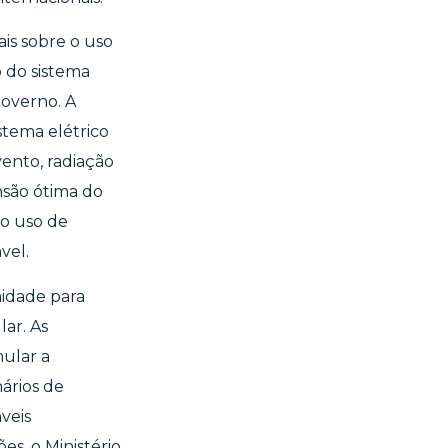
is sobre o uso
 do sistema
governo. A
stema elétrico
ento, radiação
nsão ótima do
do uso de
vel.
idade para
ar. As
ular a
ários de
veis
s, o Ministério