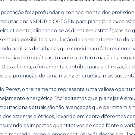
apacitação foi aprofundar o conhecimento dos profissiona
mputacionais SDDP e OPTGEN para planejar a expansão
ira eficiente, alinhando-se às diretrizes estratégicas do 
sentada possibilita a simulação do comportamento do si
tindo análises detalhadas que consideram fatores como v
em bacias hidrográficas durante a determinação da expa
o. Dessa forma, a ferramenta contribui para a otimização 
is e a promoção de uma matriz energética mais sustentá
o Perez, o treinamento representa uma valiosa oportun
nejamento energético. “Acreditamos que planejar é simul
mputacionais atuais são tão avançadas que permitem sim
 dos sistemas elétricos, levando em conta diferentes cen
surando os impactos quantitativos de cada fonte e variá
a o mercado, como o preço spot. Através dessas simulaçõe