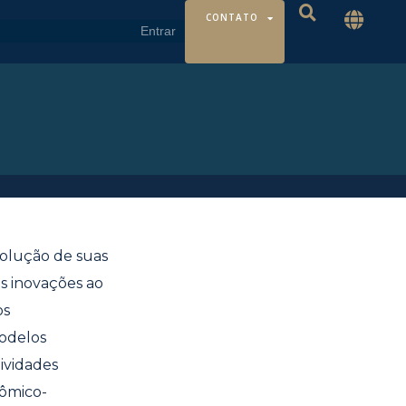
CONTATO
volução de suas
as inovações ao
os
odelos
tividades
nômico-