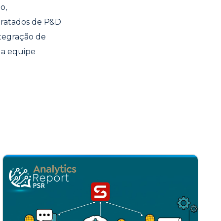
o,
tratados de P&D
tegração de
da equipe
2