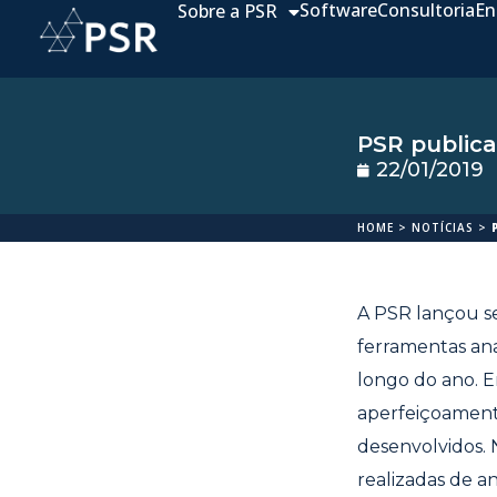
Software
Consultoria
En
Sobre a PSR
PSR publica
22/01/2019
HOME
>
NOTÍCIAS
>
A PSR lançou se
ferramentas anal
longo do ano. E
aperfeiçoament
desenvolvidos. 
realizadas de a