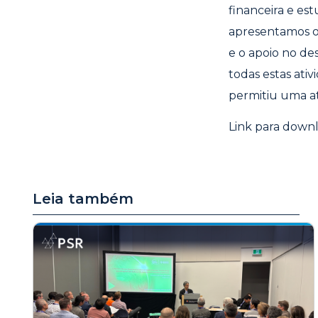
financeira e es
apresentamos o
e o apoio no d
todas estas ati
permitiu uma a
Link para downl
Leia também