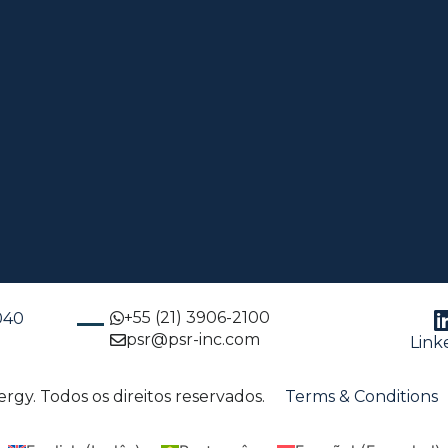
+55 (21) 3906-2100
-040
psr@psr-inc.com
Link
gy. Todos os direitos reservados.
Terms & Conditions