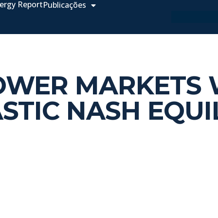
ergy Report
Publicações
OWER MARKETS W
STIC NASH EQUI