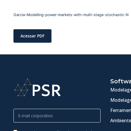
Garcia-Modelling-power-markets-with-multi-stage-stochastic-N
Acessar PDF
Softw
Modelage
Modelage
Ferramen
Ambiente