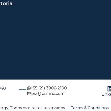
toria
+55 (21) 3906-2100
-040
psr@psr-inc.com
Link
gy. Todos os direitos reservados.
Terms & Conditions