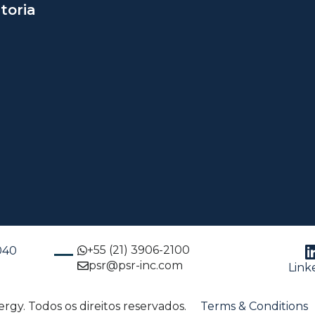
toria
+55 (21) 3906-2100
-040
psr@psr-inc.com
Link
gy. Todos os direitos reservados.
Terms & Conditions