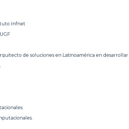
tuto Infnet
– UGF
arquitecto de soluciones en Latinoamérica en desarrolla
.
acionales.
mputacionales.