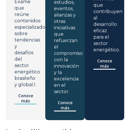
Exame
estudios,
que
que
eventos,
contribuyen
reúne
alianzas y
al
contenidos
otras
desarrollo
especializados
iniciativas
eficaz
sobre
que
para el
tendencias
refuerzan
sector
y
el
energético.
desafíos
compromiso
del
con la
Conoce
sector
innovación
más
energético
y la
brasileño
excelencia
y global.l.
en el
sector.
Conoce
más
Conoce
más