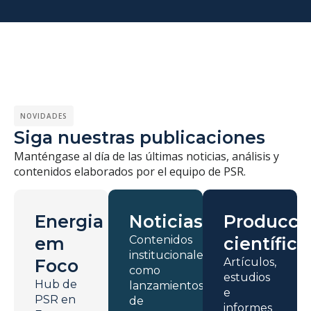
NOVIDADES
Siga nuestras publicaciones
Manténgase al día de las últimas noticias, análisis y
contenidos elaborados por el equipo de PSR.
Energia
Noticias
Producci
em
Contenidos
científica
institucionales
Foco
Artículos,
como
estudios
Hub de
lanzamientos
e
PSR en
de
informes