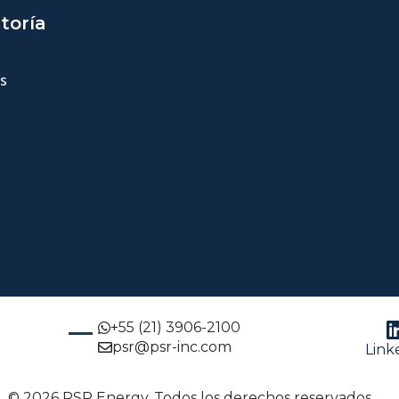
toría
s
+55 (21) 3906-2100
psr@psr-inc.com
Link
© 2026 PSR Energy. Todos los derechos reservados.