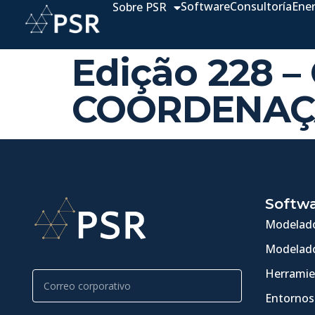
Software
Consultoría
Ene
Sobre PSR
Edição 228 
COORDENAÇÃ
Softw
Modelado
Modelado
Herramie
Entornos