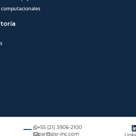
 computacionales
toría
s
+55 (21) 3906-2100
psr@psr-inc.com
Link