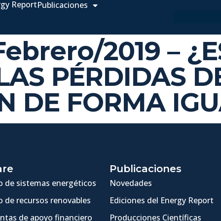
rgy Report
Publicaciones
 Febrero/2019 – 
LAS PÉRDIDAS D
N DE FORMA IGU
are
Publicaciones
 de sistemas energéticos
Novedades
 de recursos renovables
Ediciones del Energy Report
ntas de apoyo financiero
Producciones Científicas