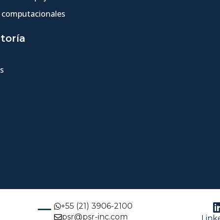
 computacionales
toría
s
+55 (21) 3906-2100
psr@psr-inc.com
Link