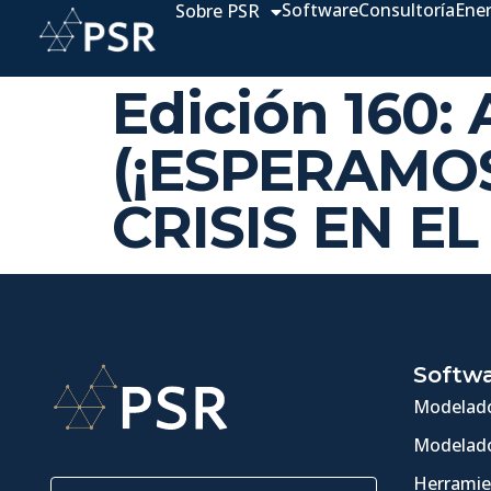
Software
Consultoría
Ene
Sobre PSR
Edición 160:
(¡ESPERAMO
CRISIS EN E
Softw
Modelado
Modelado
Herramie