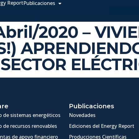
rgy Report
Publicaciones
 Abril/2020 – VIV
S!) APRENDIENDO
L SECTOR ELÉCTR
are
Publicaciones
 de sistemas energéticos
Novedades
 de recursos renovables
Ediciones del Energy Report
ntas de apoyo financiero
Producciones Científicas