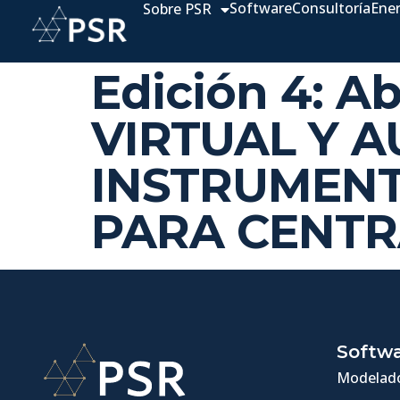
Software
Consultoría
Ene
Sobre PSR
Edición 4: A
VIRTUAL Y A
INSTRUMENT
PARA CENTR
Softw
Modelado