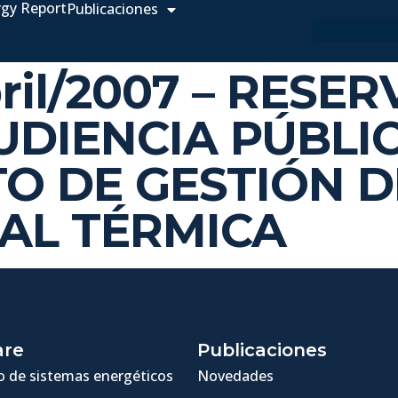
rgy Report
Publicaciones
bril/2007 – RESE
UDIENCIA PÚBLIC
O DE GESTIÓN D
AL TÉRMICA
are
Publicaciones
 de sistemas energéticos
Novedades