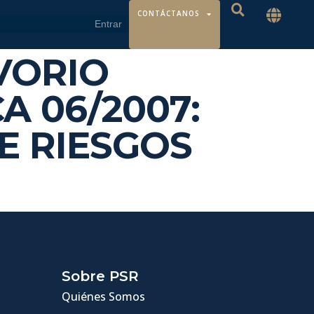
CONTÁCTANOS
RVORIO
A 06/2007:
E RIESGOS
Sobre PSR
Quiénes Somos