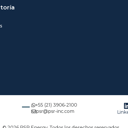
toría
s
+55 (21) 3906-2100
psr@psr-inc.com
Link
© 2026 PSR Energy. Todos los derechos reservados.