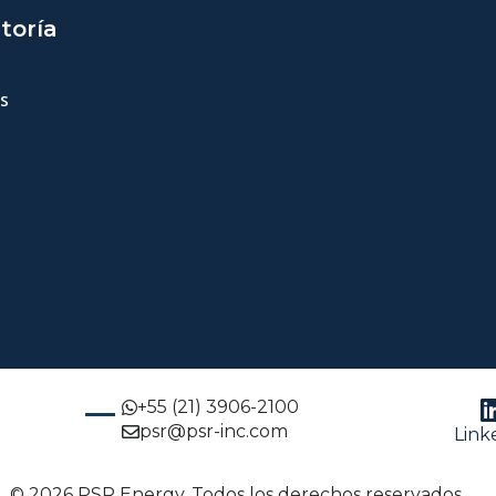
toría
s
+55 (21) 3906-2100
psr@psr-inc.com
Link
© 2026 PSR Energy. Todos los derechos reservados.