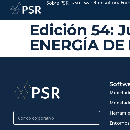
Software
Consultoría
Ene
Sobre PSR
Edición 54: 
ENERGÍA DE
Softw
Modelado
Modelado
Herramie
Entornos