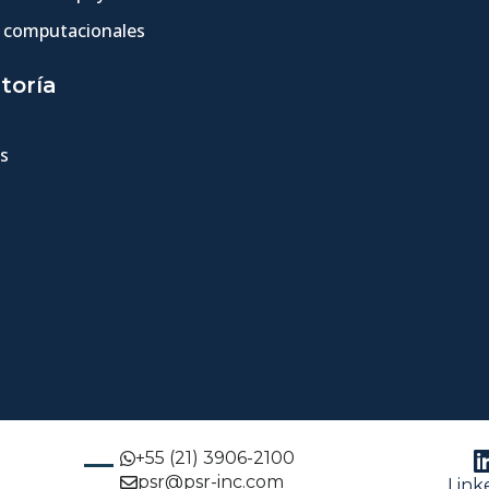
 computacionales
toría
s
+55 (21) 3906-2100
psr@psr-inc.com
Link