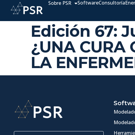
Software
Consultoría
Ene
Sobre PSR
Edición 67: 
¿UNA CURA 
LA ENFERM
Softw
Modelado
Modelado
Herramie