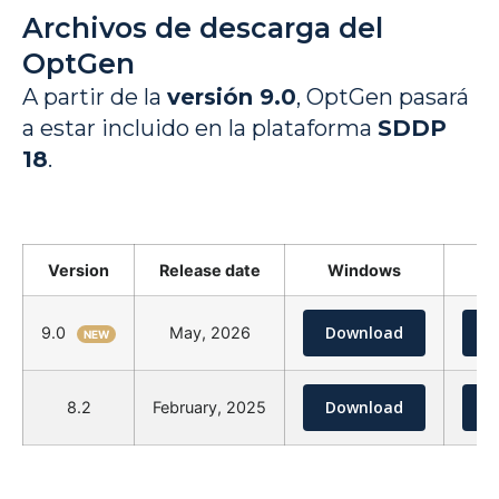
Archivos de descarga del
OptGen
A partir de la
versión 9.0
, OptGen pasará
a estar incluido en la plataforma
SDDP
18
.
Version
Release date
Windows
Download
D
9.0
May, 2026
NEW
Download
D
8.2
February, 2025