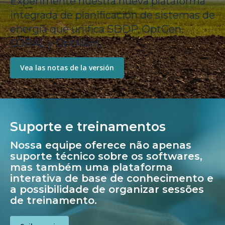
Experimente nuestra nueva plataforma
integrada de planificación de sistemas de
energía que unifica SDDP, OptGen,
CORAL y OptMain.
Vea las notas de la versión
Suporte e treinamentos
Nossa equipe oferece não apenas
suporte técnico sobre os softwares,
mas também uma plataforma
interativa de base de conhecimento e
a possibilidade de organizar sessões
de treinamento.