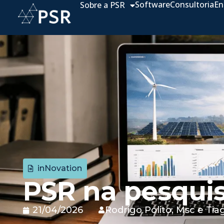
Software
Consultoria
En
Sobre a PSR
inNovation
PSR na pesqui
21/04/2026
Rodrigo Polito, Msc
e
Tia