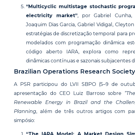
“Multicyclic multistage stochastic prog
electricity market”
, por Gabriel Cunha,
Joaquim Dias Garcia, Gabriel Vidigal, Cleyton 
estratégias de discretização temporal para 
modelados com programação dinâmica estoc
código aberto IARA, explora como repre
dinâmicas contínuas e sazonais subjacentes d
Brazilian Operations Research Societ
A PSR participou do LVII SBPO (5–9 de outub
apresentação do CEO Luiz Barroso sobre
“Th
Renewable Energy in Brazil and the Challe
Planning
, além de três outros artigos com pa
simpósio:
“The IARA Model: A Market Design Simu