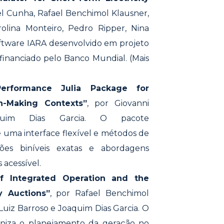
riel Cunha, Rafael Benchimol Klausner,
olina Monteiro, Pedro Ripper, Nina
ftware IARA desenvolvido em projeto
financiado pelo Banco Mundial. (Mais
h-Performance Julia Package for
n-Making Contexts”
, por Giovanni
quim Dias Garcia. O pacote
e uma interface flexível e métodos de
es biníveis exatas e abordagens
 acessível.
of Integrated Operation and the
y Auctions”
, por Rafael Benchimol
Luiz Barroso e Joaquim Dias Garcia. O
niza o planejamento da geração no