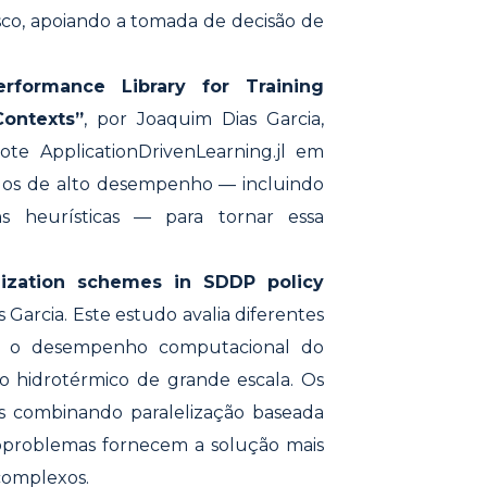
risco, apoiando a tomada de decisão de
Performance Library for Training
Contexts”
, por Joaquim Dias Garcia,
te ApplicationDrivenLearning.jl em
odos de alto desempenho — incluindo
ns heurísticas — para tornar essa
lization schemes in SDDP policy
 Garcia. Este estudo avalia diferentes
rar o desempenho computacional do
hidrotérmico de grande escala. Os
s combinando paralelização baseada
bproblemas fornecem a solução mais
 complexos.