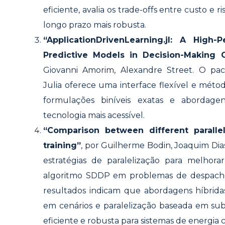
eficiente, avalia os trade-offs entre custo e 
longo prazo mais robusta.
“ApplicationDrivenLearning.jl: A High-
Predictive Models in Decision-Making 
Giovanni Amorim, Alexandre Street. O paco
Julia oferece uma interface flexível e mét
formulações biníveis exatas e abordage
tecnologia mais acessível.
“Comparison between different paralle
training”
, por Guilherme Bodin, Joaquim Dias
estratégias de paralelização para melho
algoritmo SDDP em problemas de despacho 
resultados indicam que abordagens híbrida
em cenários e paralelização baseada em su
eficiente e robusta para sistemas de energia