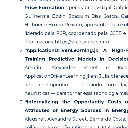
Price Formation”
, por Gabriel Vidigal, Gab
Guilherme Bodin, Joaquim Dias Garcia, Car
Hubner e Bruno Peixoto, apresentando o so
liderado pela PSR, coordenado pela CCEE e 
informações: https://iara.psr-inc.com/)
“ApplicationDrivenLearning.jl: A Hig
Training Predictive Models in Decisio
Amorim, Alexandre Street e Joa
ApplicationDrivenLearning.jl em Julia oferec
alto desempenho — incluindo formulaçõ
heurísticas — para tornar essa tecnologia mais
“Internalizing the Opportunity Costs 
Attributes of Energy Sources in Energ
Klausner, Alexandre Street, Bernardo Costa, 
Leilão de Expansão Otimizado (LEO) moder