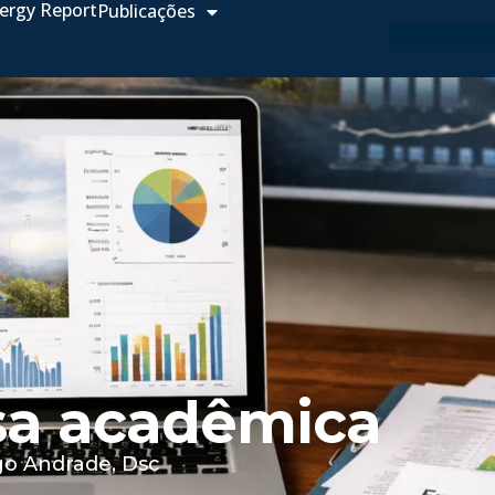
ergy Report
Publicações
sa acadêmica
go Andrade, Dsc