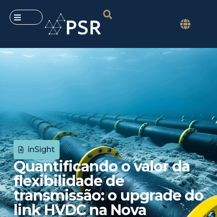
inSight
Quantificando o valor da
flexibilidade de
transmissão: o upgrade do
link HVDC na Nova