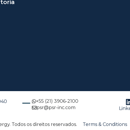
toria
+55 (21) 3906-2100
-040
psr@psr-inc.com
Link
gy. Todos os direitos reservados.
Terms & Conditions