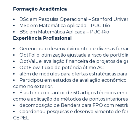
Formação Acadêmica
DSc em Pesquisa Operacional – Stanford Univer
MSc em Matemática Aplicada – PUC-Rio
BSc em Matemática Aplicada – PUC-Rio
Experiência Profissional
Gerenciou o desenvolvimento de diversas ferra
OptFolio, otimização ajustada a risco de portfólio
OptValue: avaliação financeira de projetos de g
OptFlow: fluxo de potência ótimo AC;
além de módulos para ofertas estratégicas para l
Participou em estudos de avaliação econômico /
como no exterior.
É autor ou co-autor de 50 artigos técnicos em p
como a aplicação de métodos de pontos interiores 
decomposição de Benders para FPO com restriç
Coordenou pesquisas e desenvolvimento de fer
CEPEL.