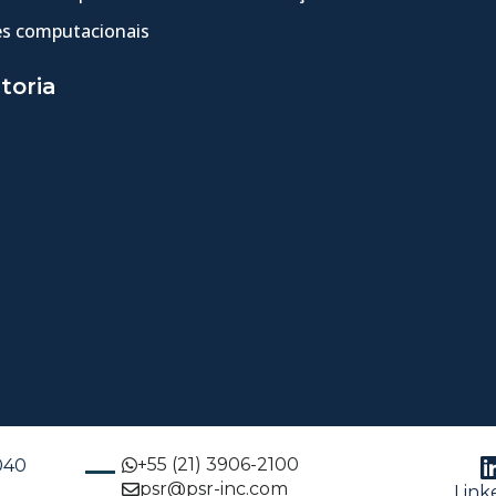
s computacionais
toria
+55 (21) 3906-2100
-040
psr@psr-inc.com
Link