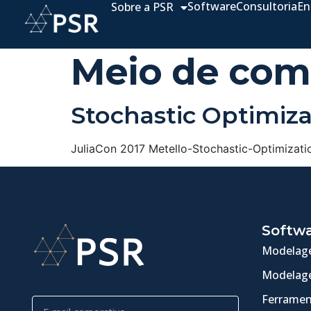
Software
Consultoria
En
Sobre a PSR
Meio de com
Stochastic Optimiz
JuliaCon 2017 Metello-Stochastic-Optimiza
Softw
Modelage
Modelage
Ferramen