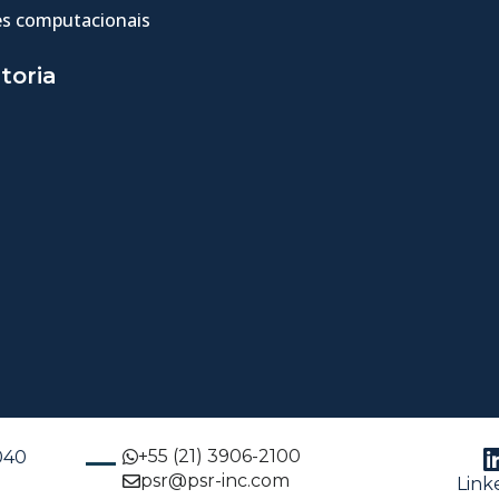
s computacionais
toria
+55 (21) 3906-2100
-040
psr@psr-inc.com
Link