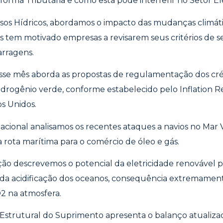
orma Tributária e como esta pode interferir no Setor Elét
sos Hídricos, abordamos o impacto das mudanças climáti
 tem motivado empresas a revisarem seus critérios de 
arragens.
se mês aborda as propostas de regulamentação dos crédi
idrogênio verde, conforme estabelecido pelo Inflation 
os Unidos.
acional analisamos os recentes ataques a navios no Mar
a rota marítima para o comércio de óleo e gás.
ão descrevemos o potencial da eletricidade renovável p
 da acidificação dos oceanos, consequência extremamen
 na atmosfera.
e Estrutural do Suprimento apresenta o balanço atuali