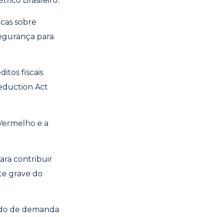
rico Brasileiro.
cas sobre
segurança para
tos fiscais
Reduction Act
 Vermelho e a
ara contribuir
te grave do
zado de demanda