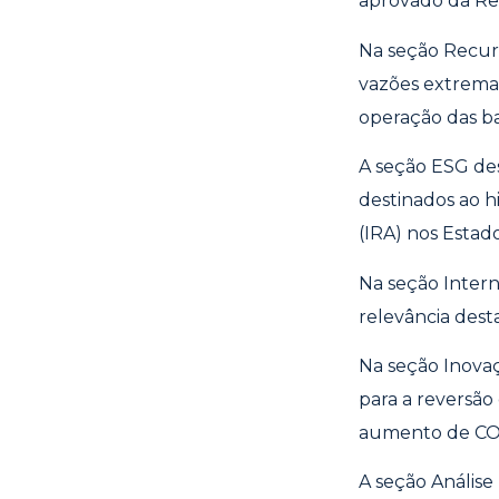
aprovado da Ref
Na seção Recur
vazões extremas
operação das b
A seção ESG des
destinados ao h
(IRA) nos Estad
Na seção Intern
relevância dest
Na seção Inovaç
para a reversão
aumento de CO2
A seção Anális