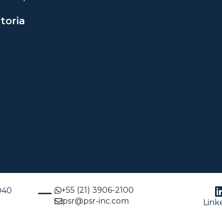
toria
+55 (21) 3906-2100
-040
psr@psr-inc.com
Link