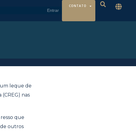
CONTATO
e um leque de
a (CREG) nas
gresso que
 de outros