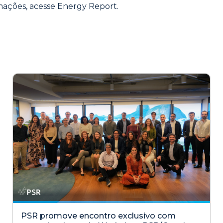
mações, acesse
Energy Report
.
PSR promove encontro exclusivo com