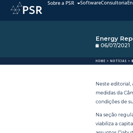
Software
Consultoria
En
Sobre a PSR
Energy Repo
06/07/2021
HOME
>
NOTÍCIAS
>
Neste editorial
medidas da Câm
condições de s
Na seção regula
viabiliza a cap
assuntos (“jabuti