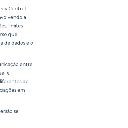
ency Control
envolvendo a
es, limites
urso que
a de dados e o
unicação entre
eal e
iferentes do
ociações em
ersão se