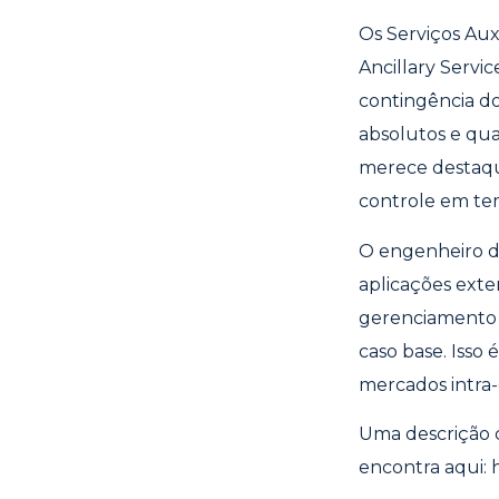
Os Serviços Aux
Ancillary Servi
contingência do
absolutos e qua
merece destaque
controle em te
O engenheiro da
aplicações exte
gerenciamento 
caso base. Isso
mercados intra-d
Uma descrição c
encontra aqui: