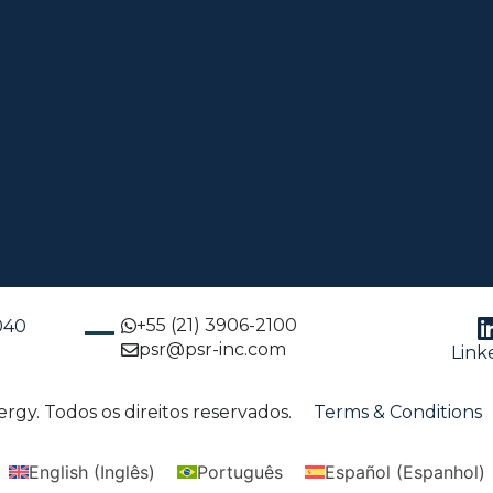
+55 (21) 3906-2100
-040
psr@psr-inc.com
Link
gy. Todos os direitos reservados.
Terms & Conditions
English
(
Inglês
)
Português
Español
(
Espanhol
)