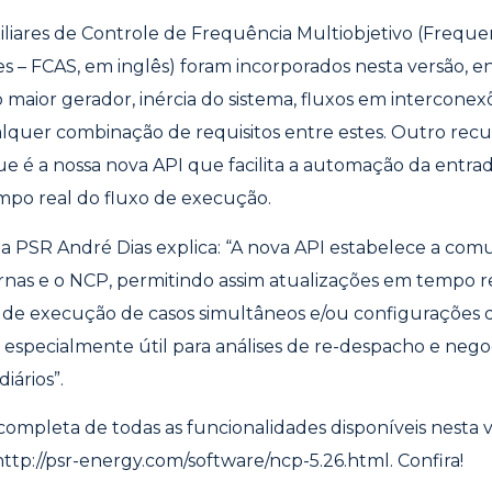
iliares de Controle de Frequência Multiobjetivo (Frequ
ces – FCAS, em inglês) foram incorporados nesta versão, 
 maior gerador, inércia do sistema, fluxos em interconexõ
lquer combinação de requisitos entre estes. Outro rec
 é a nossa nova API que facilita a automação da entrad
mpo real do fluxo de execução.
 PSR André Dias explica: “A nova API estabelece a com
rnas e o NCP, permitindo assim atualizações em tempo r
de execução de casos simultâneos e/ou configurações d
 é especialmente útil para análises de re-despacho e neg
iários”.
ompleta de todas as funcionalidades disponíveis nesta v
http://psr-energy.com/software/ncp-5.26.html
. Confira!