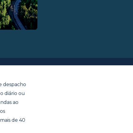
de despacho
 diário ou
endas ao
os
 mais de 40