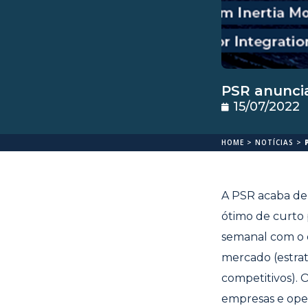
PSR anunci
15/07/2022
HOME
>
NOTÍCIAS
>
A PSR acaba de 
ótimo de curto
semanal com o o
mercado (estra
competitivos). 
empresas e ope