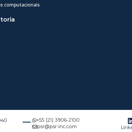
s computacionais
toria
+55 (21) 3906-2100
-040
psr@psr-inc.com
Link