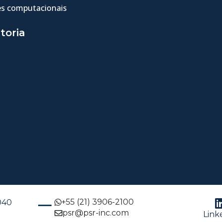
s computacionais
toria
+55 (21) 3906-2100
-040
psr@psr-inc.com
Link