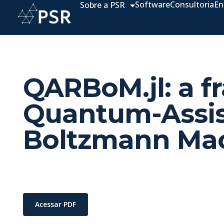
Software
Consultoria
En
Sobre a PSR
QARBoM.jl: a f
Quantum-Assist
Boltzmann Ma
Acessar PDF