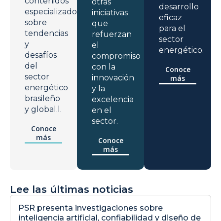
contenidos
otras
desarrollo
especializados
iniciativas
eficaz
sobre
que
para el
tendencias
refuerzan
sector
y
el
energético.
desafíos
compromiso
del
con la
Conoce
sector
innovación
más
energético
y la
brasileño
excelencia
y global.l.
en el
sector.
Conoce
más
Conoce
más
Lee las últimas noticias
PSR presenta investigaciones sobre
inteligencia artificial, confiabilidad y diseño de