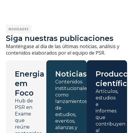
NOVIDADES
Siga nuestras publicaciones
Manténgase al día de las últimas noticias, análisis y
contenidos elaborados por el equipo de PSR.
Energia
Noticias
Producci
em
Contenidos
científica
institucionales
Foco
Artículos,
como
estudios
Hub de
lanzamientos
e
PSR en
de
informes
Exame
estudios,
que
que
eventos,
contribuyen
reúne
alianzas y
al