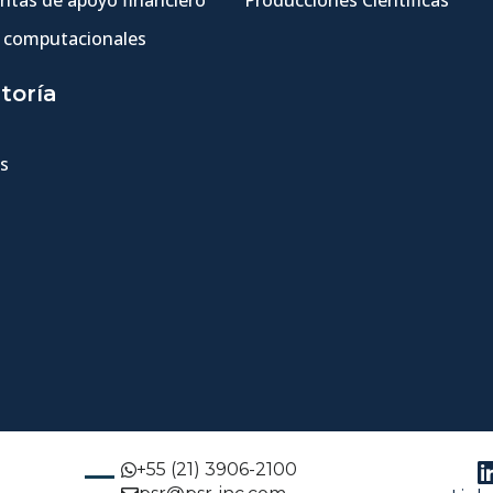
 computacionales
toría
s
+55 (21) 3906-2100