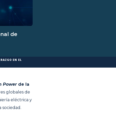
onal de
ERAZGO EN EL
in Power
de la
es globales de
ería eléctrica y
a sociedad.