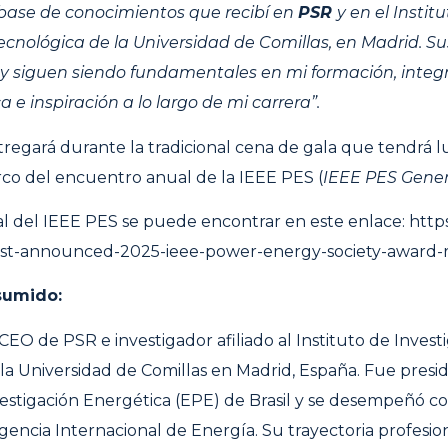
 base de conocimientos que recibí en
PSR
y en el Instit
ecnológica de la Universidad de Comillas, en Madrid. Sus
 y siguen siendo fundamentales en mi formación, integ
ca e inspiración a lo largo de mi carrera”.
tregará durante la tradicional cena de gala que tendrá l
rco del encuentro anual de la IEEE PES (
IEEE PES Gener
ial del IEEE PES se puede encontrar en este enlace:
https
ust-announced-2025-ieee-power-energy-society-award-r
sumido:
CEO de PSR e investigador afiliado al Instituto de Invest
la Universidad de Comillas en Madrid, España. Fue presi
estigación Energética (EPE) de Brasil y se desempeñó 
Agencia Internacional de Energía. Su trayectoria profesio