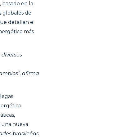
 basado en la
 globales del
ue detallan el
energético más
 diversos
a
cambios”, afirma
olegas
nergético,
ticas,
de una nueva
dades brasileñas