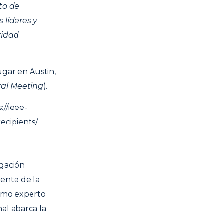
uto de
 líderes y
ridad
ugar en Austin,
al Meeting
).
://ieee-
ecipients/
igación
dente de la
como experto
nal abarca la