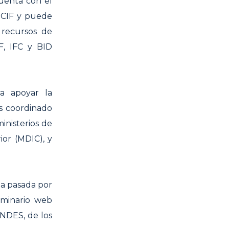
cuenta con el
 CIF y puede
 recursos de
F, IFC y BID
ra apoyar la
es coordinado
inisterios de
ior (MDIC), y
na pasada por
eminario web
BNDES, de los