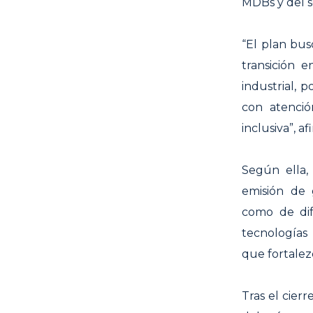
MDBs y del se
“El plan busc
transición e
industrial, 
con atenció
inclusiva”, a
Según ella,
emisión de 
como de dif
tecnologías
que fortalez
Tras el cierr