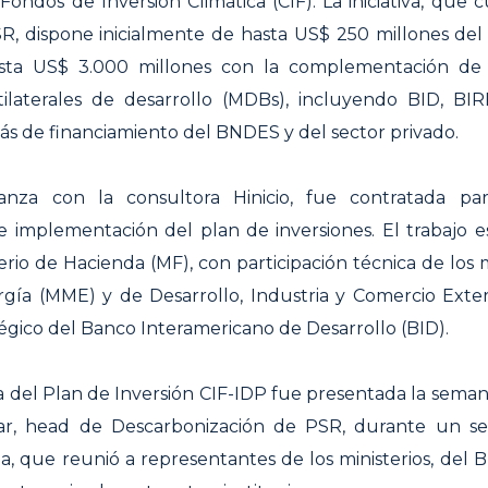
 Fondos de Inversión Climática (CIF). La iniciativa, que 
R, dispone inicialmente de hasta US$ 250 millones del
asta US$ 3.000 millones con la complementación de
ilaterales de desarrollo (MDBs), incluyendo BID, BIR
ás de financiamiento del BNDES y del sector privado.
anza con la consultora Hinicio, fue contratada pa
e implementación del plan de inversiones. El trabajo 
terio de Hacienda (MF), con participación técnica de los m
gía (MME) y de Desarrollo, Industria y Comercio Exter
égico del Banco Interamericano de Desarrollo (BID).
 del Plan de Inversión CIF-IDP fue presentada la sema
r, head de Descarbonización de PSR, durante un s
a, que reunió a representantes de los ministerios, del 