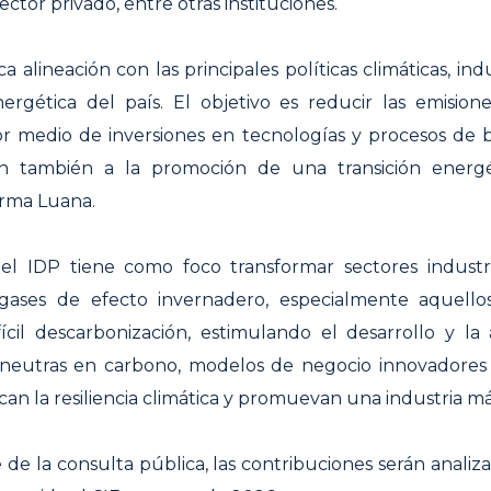
ctor privado, entre otras instituciones.
a alineación con las principales políticas climáticas, ind
nergética del país. El objetivo es reducir las emision
por medio de inversiones en tecnologías y procesos de 
n también a la promoción de una transición energé
firma Luana.
 el IDP tiene como foco transformar sectores industri
gases de efecto invernadero, especialmente aquellos 
ícil descarbonización, estimulando el desarrollo y la
 neutras en carbono, modelos de negocio innovadores 
can la resiliencia climática y promuevan una industria má
e de la consulta pública, las contribuciones serán analiz