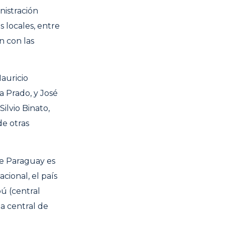
nistración
s locales, entre
n con las
Mauricio
a Prado, y José
Silvio Binato,
de otras
de Paraguay es
cional, el país
pú (central
la central de