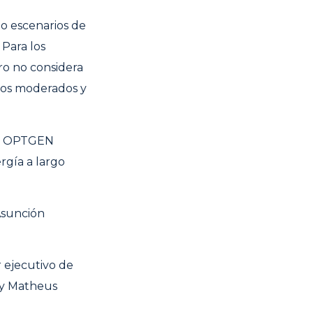
do escenarios de
Para los
ero no considera
ctos moderados y
les OPTGEN
rgía a largo
Asunción
r ejecutivo de
, y Matheus