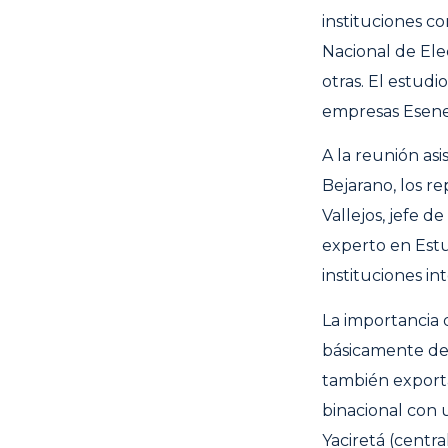
instituciones c
Nacional de Elec
otras. El estudi
empresas Esene
A la reunión asi
Bejarano, los r
Vallejos, jefe d
experto en Estu
instituciones in
La importancia 
básicamente de 
también exporta 
binacional con 
Yaciretá (centr