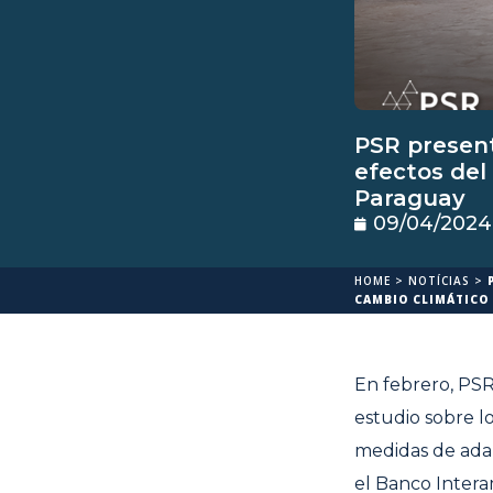
PSR present
efectos del
Paraguay
09/04/2024
HOME
>
NOTÍCIAS
>
CAMBIO CLIMÁTICO
En febrero, PSR
estudio sobre lo
medidas de adap
el Banco Interam