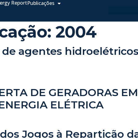
ergy Report
Publicações
icação:
2004
 de agentes hidroelétricos
ERTA DE GERADORAS EM
ENERGIA ELÉTRICA
 dos Jogos à Repartição d