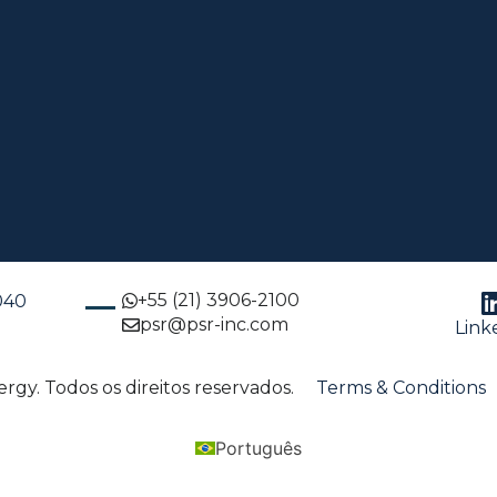
+55 (21) 3906-2100
-040
psr@psr-inc.com
Link
gy. Todos os direitos reservados.
Terms & Conditions
Português