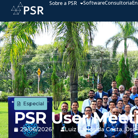
Software
Consultoria
En
Sobre a PSR
Especial
PSR User Meet
29/06/2026
Luiz Carlos da Costa, Dsc