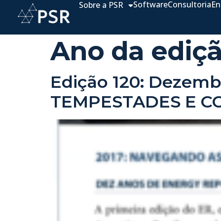
Software
Consultoria
En
Sobre a PSR
Ano da ediç
Edição 120: Dezem
TEMPESTADES E C